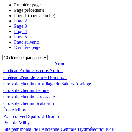
Première page
Page précédente
Page
1
(page actuelle)
Page
2
Page
3
Page
4
Page
5
Page suivante
Dernière page
Nom
Château Arthur-Osmore-Norton
Château d'eau de la rue Dominion
Croix de chemin du Village de Sainte-Edwidge
Croix de chemin Lemire
Croix de chemin paroissiale
Croix de chemin Scalabrini
École Milby
Pont couvert Spafford-Drouin
Pont de Milby
Site patrimonial de l'Ancienne-Centrale-Hydroélectrique-de-