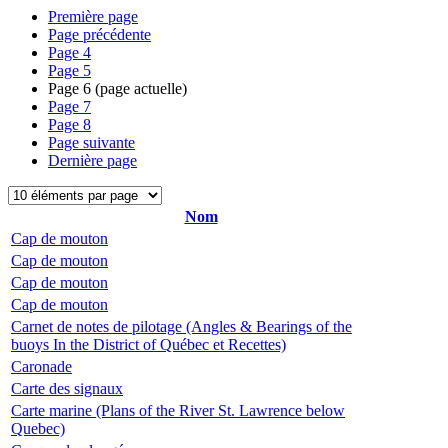
Première page
Page précédente
Page
4
Page
5
Page
6
(page actuelle)
Page
7
Page
8
Page suivante
Dernière page
Nom
Cap de mouton
Cap de mouton
Cap de mouton
Cap de mouton
Carnet de notes de pilotage (Angles & Bearings of the
buoys In the District of Québec et Recettes)
Caronade
Carte des signaux
Carte marine (Plans of the River St. Lawrence below
Quebec)