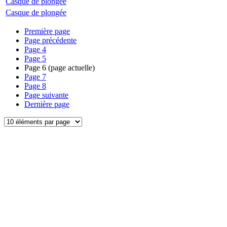
Casque de plongée
Casque de plongée
Première page
Page précédente
Page
4
Page
5
Page
6
(page actuelle)
Page
7
Page
8
Page suivante
Dernière page