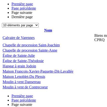
Première page
Page précédente
Page suivante
Dernière page
Nom
Biens mo
Calvaire de Varennes
CPRQ
Chapelle de procession Saint-Joachim
Chapelle de procession Sainte-Anne
Église de Sainte-Julie
Église de Sainte-Théodosie
Hangar à grain Jodoin
Maison François-Xavier-Paquette-Dit-Lavallée
Maison Lenoblet-Du Plessis
Moulin à vent Dansereau
Moulin à vent de Contrecoeur
Première page
Page précédente
Page suivante