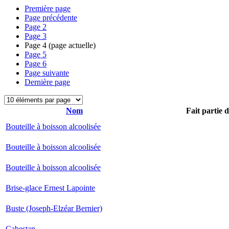
Première page
Page précédente
Page
2
Page
3
Page
4
(page actuelle)
Page
5
Page
6
Page suivante
Dernière page
Nom
Fait partie 
Bouteille à boisson alcoolisée
Bouteille à boisson alcoolisée
Bouteille à boisson alcoolisée
Brise-glace Ernest Lapointe
Buste (Joseph-Elzéar Bernier)
Cabestan