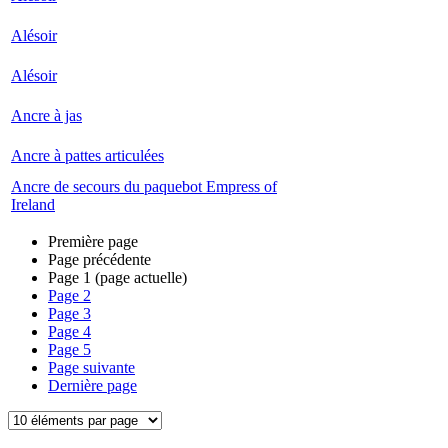
Alésoir
Alésoir
Ancre à jas
Ancre à pattes articulées
Ancre de secours du paquebot Empress of
Ireland
Première page
Page précédente
Page
1
(page actuelle)
Page
2
Page
3
Page
4
Page
5
Page suivante
Dernière page