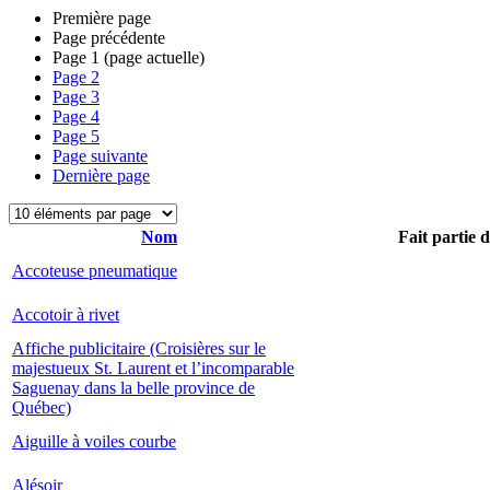
Première page
Page précédente
Page
1
(page actuelle)
Page
2
Page
3
Page
4
Page
5
Page suivante
Dernière page
Nom
Fait partie 
Accoteuse pneumatique
Accotoir à rivet
Affiche publicitaire (Croisières sur le
majestueux St. Laurent et l’incomparable
Saguenay dans la belle province de
Québec)
Aiguille à voiles courbe
Alésoir