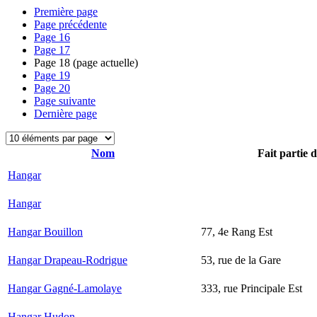
Première page
Page précédente
Page
16
Page
17
Page
18
(page actuelle)
Page
19
Page
20
Page suivante
Dernière page
Nom
Fait partie 
Hangar
Hangar
Hangar Bouillon
77, 4e Rang Est
Hangar Drapeau-Rodrigue
53, rue de la Gare
Hangar Gagné-Lamolaye
333, rue Principale Est
Hangar Hudon