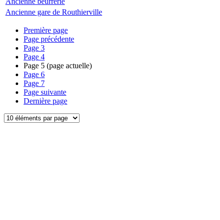
Ancienne beurrerie
Ancienne gare de Routhierville
Première page
Page précédente
Page
3
Page
4
Page
5
(page actuelle)
Page
6
Page
7
Page suivante
Dernière page