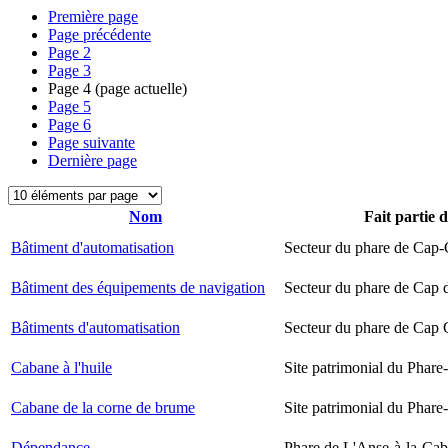
Première page
Page précédente
Page
2
Page
3
Page
4
(page actuelle)
Page
5
Page
6
Page suivante
Dernière page
Nom
Fait partie 
Bâtiment d'automatisation
Secteur du phare de Cap-
Bâtiment des équipements de navigation
Secteur du phare de Cap 
Bâtiments d'automatisation
Secteur du phare de Cap
Cabane à l'huile
Site patrimonial du Phare-
Cabane de la corne de brume
Site patrimonial du Phare-
Dépendance
Phare de L'Anse-à-la-Ca