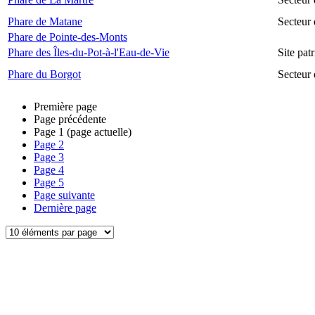
Phare de Matane
Secteur
Phare de Pointe-des-Monts
Phare des Îles-du-Pot-à-l'Eau-de-Vie
Site pat
Phare du Borgot
Secteur
Première page
Page précédente
Page
1
(page actuelle)
Page
2
Page
3
Page
4
Page
5
Page suivante
Dernière page