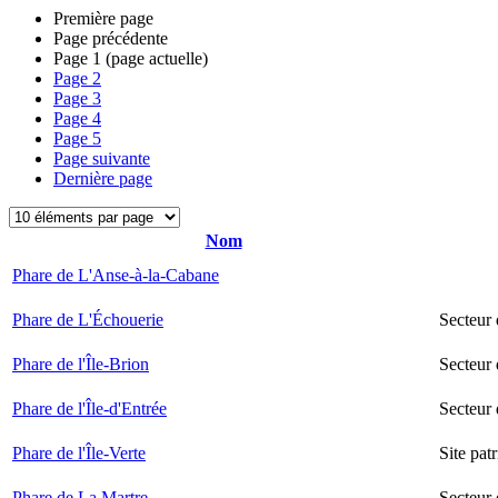
Première page
Page précédente
Page
1
(page actuelle)
Page
2
Page
3
Page
4
Page
5
Page suivante
Dernière page
Nom
Phare de L'Anse-à-la-Cabane
Phare de L'Échouerie
Secteur
Phare de l'Île-Brion
Secteur 
Phare de l'Île-d'Entrée
Secteur 
Phare de l'Île-Verte
Site pat
Phare de La Martre
Secteur 