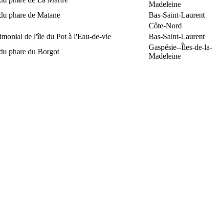
Madeleine
 du phare de Matane
Bas-Saint-Laurent
Côte-Nord
rimonial de l'île du Pot à l'Eau-de-vie
Bas-Saint-Laurent
Gaspésie--Îles-de-la-
 du phare du Borgot
Madeleine