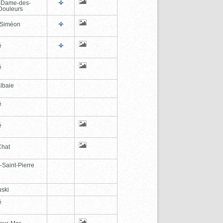
-Dame-des-
Douleurs
-Siméon
é
é
lbaie
é
é
Chat
-Saint-Pierre
ski
é