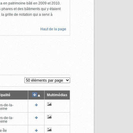
a en patrimoine bâti en 2009 et 2010.
s phares et des bâtiments qui y étaient
la grille de notation qui a servi à
Haut de la page
ipalité
Multimédias
es-de-la-
eine
es-de-la-
eine
e-Île