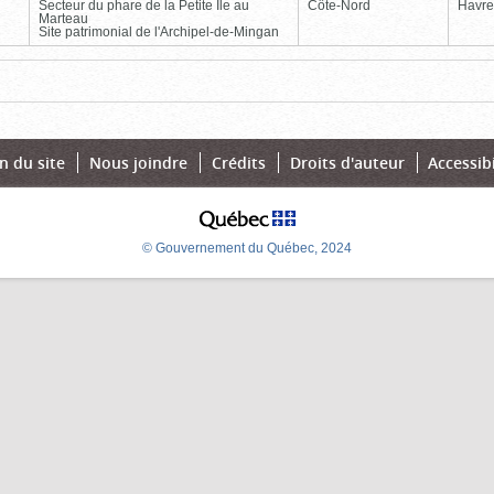
Secteur du phare de la Petite Île au
Côte-Nord
Havre
Marteau
Site patrimonial de l'Archipel-de-Mingan
Page
Dernière
n du site
Nous joindre
Crédits
Droits d'auteur
Accessibi
© Gouvernement du Québec, 2024