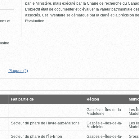
par le Ministère, mais exécuté par la Chaire de recherche du Canad
L'objectif était de documenter et d'évaluer la valeur patrimoniale de
associés. Cet inventaire se démarque par la clarté et la précision de 
l'évaluation.
ons et
imoine
Plaques (2)
Page
Dernière
Fait partie de
Région
Munic
Gaspésie--Îles-de-la-
Les Îl
Madeleine
Madel
Secteur du phare de Havre-aux-Maisons
Gaspésie--Îles-de-la-
Les Îl
Madeleine
Madel
Secteur du phare de l'Île-Brion
Gaspésie--Îles-de-la-
Gross