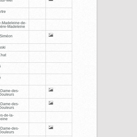
-sur-Mer
rtre
e-Madeleine-de-
vière-Madeleine
-Siméon
ski
Chat
é
é
-Dame-des-
Douleurs
-Dame-des-
Douleurs
es-de-la-
eine
-Dame-des-
Douleurs