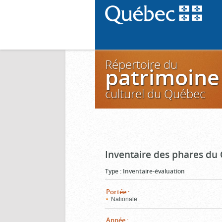
Répertoire du
patrimoine
culturel du Québec
Inventaire des phares du
Type
:
Inventaire-évaluation
Portée
:
Nationale
Année
: