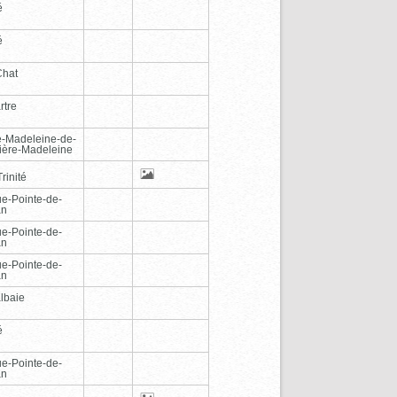
é
é
Chat
rtre
e-Madeleine-de-
vière-Madeleine
rinité
e-Pointe-de-
an
e-Pointe-de-
an
e-Pointe-de-
an
lbaie
é
e-Pointe-de-
an