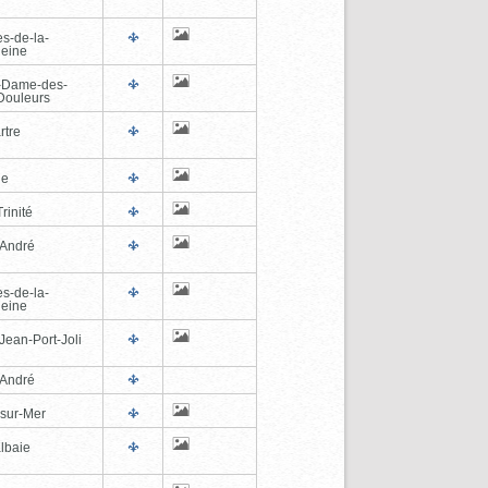
es-de-la-
eine
-Dame-des-
Douleurs
rtre
ne
rinité
-André
es-de-la-
eine
Jean-Port-Joli
-André
-sur-Mer
lbaie