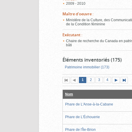
2009 - 2010
Maître d'oeuvre
:
Ministère de la Culture, des Communicati
de la Condition féminine
Exécutant
:
Chaire de recherche du Canada en patr
bâti
Éléments inventoriés (175)
Patrimoine immobilier (173)
Page
(page
Page
Page
Page
1
Première
2
Page
3
4
actuelle)
page
précédente
suivante
page
Nom
Phare de L'Anse-à-la-Cabane
Phare de L'Échouerie
Phare de l'Île-Brion