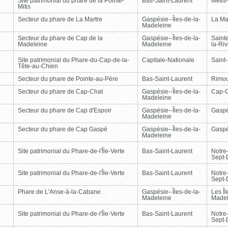
Site patrimonial du phare de la Pointe-
Bas-Saint-Laurent
Métis
Mitis
Secteur du phare de La Martre
Gaspésie--Îles-de-la-
La Ma
Madeleine
Secteur du phare de Cap de la
Gaspésie--Îles-de-la-
Saint
Madeleine
Madeleine
la-Ri
Site patrimonial du Phare-du-Cap-de-la-
Capitale-Nationale
Saint
Tête-au-Chien
Secteur du phare de Pointe-au-Père
Bas-Saint-Laurent
Rimou
Secteur du phare de Cap-Chat
Gaspésie--Îles-de-la-
Cap-
Madeleine
Secteur du phare de Cap d'Espoir
Gaspésie--Îles-de-la-
Gasp
Madeleine
Secteur du phare de Cap Gaspé
Gaspésie--Îles-de-la-
Gasp
Madeleine
Site patrimonial du Phare-de-l'Île-Verte
Bas-Saint-Laurent
Notre
Sept-
Site patrimonial du Phare-de-l'Île-Verte
Bas-Saint-Laurent
Notre
Sept-
Phare de L'Anse-à-la-Cabane
Gaspésie--Îles-de-la-
Les Îl
Madeleine
Madel
Site patrimonial du Phare-de-l'Île-Verte
Bas-Saint-Laurent
Notre
Sept-