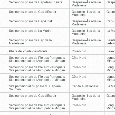
Secteur du phare de Cap-des-Rosiers
Gaspésie--Îles-de-la-
Gasp
Madeleine
Secteur du phare de Cap d'Espoir
Gaspésie--Îles-de-la-
Gasp
Madeleine
Secteur du phare de Cap-Chat
Gaspésie--Îles-de-la-
Cap-
Madeleine
Secteur du phare de La Martre
Gaspésie--Îles-de-la-
La Ma
Madeleine
Secteur du phare de Cap de la
Gaspésie--Îles-de-la-
Saint
Madeleine
Madeleine
la-Ri
Phare de Pointe-des-Monts
Côte-Nord
Baie-T
Secteur du phare de l'île aux Perroquets
Côte-Nord
Longu
Site patrimonial de l'Archipel-de-Mingan
Ming
Secteur du phare de l'île aux Perroquets
Côte-Nord
Longu
Site patrimonial de l'Archipel-de-Mingan
Ming
Secteur du phare de l'île aux Perroquets
Côte-Nord
Longu
Site patrimonial de l'Archipel-de-Mingan
Ming
Site patrimonial du phare du Cap-au-
Capitale-Nationale
La Ma
Saumon
Secteur du phare de Cap d'Espoir
Gaspésie--Îles-de-la-
Gasp
Madeleine
Secteur du phare de l'île aux Perroquets
Côte-Nord
Longu
Site patrimonial de l'Archipel-de-Mingan
Ming