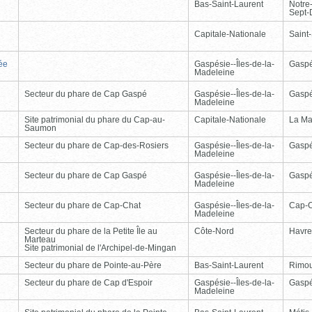
Bas-Saint-Laurent
Notre
Sept-
Capitale-Nationale
Saint
ée
Gaspésie--Îles-de-la-
Gasp
Madeleine
Secteur du phare de Cap Gaspé
Gaspésie--Îles-de-la-
Gasp
Madeleine
Site patrimonial du phare du Cap-au-
Capitale-Nationale
La Ma
Saumon
Secteur du phare de Cap-des-Rosiers
Gaspésie--Îles-de-la-
Gasp
Madeleine
Secteur du phare de Cap Gaspé
Gaspésie--Îles-de-la-
Gasp
Madeleine
Secteur du phare de Cap-Chat
Gaspésie--Îles-de-la-
Cap-
Madeleine
Secteur du phare de la Petite Île au
Côte-Nord
Havre
Marteau
Site patrimonial de l'Archipel-de-Mingan
Secteur du phare de Pointe-au-Père
Bas-Saint-Laurent
Rimou
Secteur du phare de Cap d'Espoir
Gaspésie--Îles-de-la-
Gasp
Madeleine