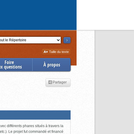
ction
Augmenter
Taille du texte
la
Foire
À propos
ux questions
Partager
ec différents phares situés à travers la
tc.). Le projet fut commandé et financé