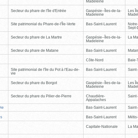
Madeleine
Secteur du phare de l'île d'Entrée
Gaspésie--Îles-de-la-
Les Îl
Madeleine
Madel
Site patrimonial du Phare-de-l'Île-Verte
Bas-Saint-Laurent
Notre
Sept-
Secteur du phare de La Martre
Gaspésie--Îles-de-la-
La Ma
Madeleine
Secteur du phare de Matane
Bas-Saint-Laurent
Mata
Côte-Nord
Baie-T
Site patrimonial de l'île du Pot à l'Eau-de-
Bas-Saint-Laurent
Saint
vie
Secteur du phare du Borgot
Gaspésie--Îles-de-la-
Les Îl
Madeleine
Madel
Secteur du phare du Pilier-de-Pierre
Chaudière-
Saint-
Appalaches
vie
Bas-Saint-Laurent
Saint
is
Bas-Saint-Laurent
Métis
Capitale-Nationale
La Ma