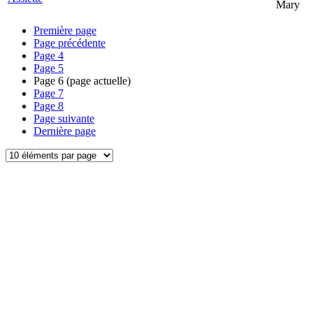
Mary
Première page
Page précédente
Page
4
Page
5
Page
6
(page actuelle)
Page
7
Page
8
Page suivante
Dernière page