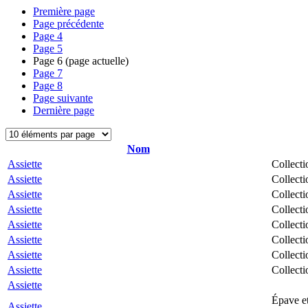
Première page
Page précédente
Page
4
Page
5
Page
6
(page actuelle)
Page
7
Page
8
Page suivante
Dernière page
Nom
Assiette
Collecti
Assiette
Collecti
Assiette
Collecti
Assiette
Collecti
Assiette
Collecti
Assiette
Collecti
Assiette
Collecti
Assiette
Collecti
Assiette
Épave et
Assiette