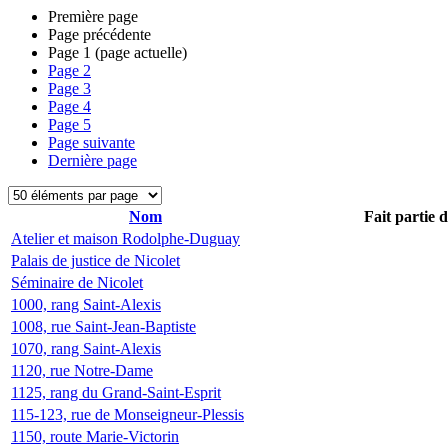
Première page
Page précédente
Page
1
(page actuelle)
Page
2
Page
3
Page
4
Page
5
Page suivante
Dernière page
Nom
Fait partie 
Atelier et maison Rodolphe-Duguay
Palais de justice de Nicolet
Séminaire de Nicolet
1000, rang Saint-Alexis
1008, rue Saint-Jean-Baptiste
1070, rang Saint-Alexis
1120, rue Notre-Dame
1125, rang du Grand-Saint-Esprit
115-123, rue de Monseigneur-Plessis
1150, route Marie-Victorin