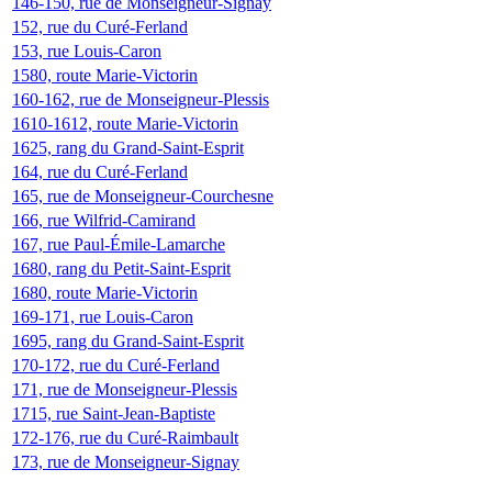
146-150, rue de Monseigneur-Signay
152, rue du Curé-Ferland
153, rue Louis-Caron
1580, route Marie-Victorin
160-162, rue de Monseigneur-Plessis
1610-1612, route Marie-Victorin
1625, rang du Grand-Saint-Esprit
164, rue du Curé-Ferland
165, rue de Monseigneur-Courchesne
166, rue Wilfrid-Camirand
167, rue Paul-Émile-Lamarche
1680, rang du Petit-Saint-Esprit
1680, route Marie-Victorin
169-171, rue Louis-Caron
1695, rang du Grand-Saint-Esprit
170-172, rue du Curé-Ferland
171, rue de Monseigneur-Plessis
1715, rue Saint-Jean-Baptiste
172-176, rue du Curé-Raimbault
173, rue de Monseigneur-Signay