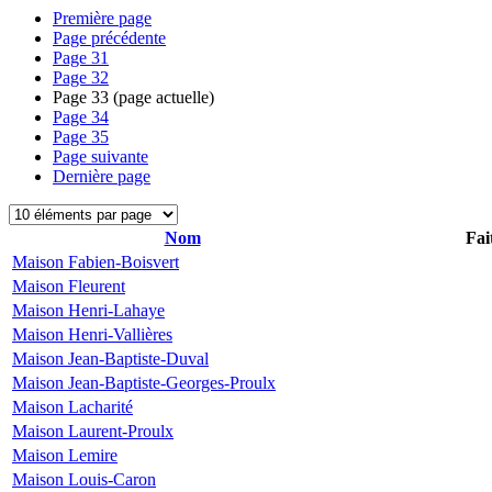
Première page
Page précédente
Page
31
Page
32
Page
33
(page actuelle)
Page
34
Page
35
Page suivante
Dernière page
Nom
Fai
Maison Fabien-Boisvert
Maison Fleurent
Maison Henri-Lahaye
Maison Henri-Vallières
Maison Jean-Baptiste-Duval
Maison Jean-Baptiste-Georges-Proulx
Maison Lacharité
Maison Laurent-Proulx
Maison Lemire
Maison Louis-Caron