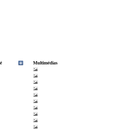
é
Multimédias