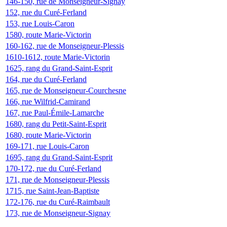
146-150, rue de Monseigneur-Signay
152, rue du Curé-Ferland
153, rue Louis-Caron
1580, route Marie-Victorin
160-162, rue de Monseigneur-Plessis
1610-1612, route Marie-Victorin
1625, rang du Grand-Saint-Esprit
164, rue du Curé-Ferland
165, rue de Monseigneur-Courchesne
166, rue Wilfrid-Camirand
167, rue Paul-Émile-Lamarche
1680, rang du Petit-Saint-Esprit
1680, route Marie-Victorin
169-171, rue Louis-Caron
1695, rang du Grand-Saint-Esprit
170-172, rue du Curé-Ferland
171, rue de Monseigneur-Plessis
1715, rue Saint-Jean-Baptiste
172-176, rue du Curé-Raimbault
173, rue de Monseigneur-Signay