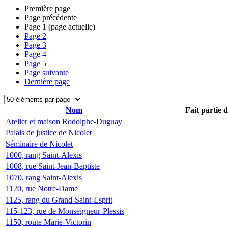
Première page
Page précédente
Page
1
(page actuelle)
Page
2
Page
3
Page
4
Page
5
Page suivante
Dernière page
Nom
Fait partie 
Atelier et maison Rodolphe-Duguay
Palais de justice de Nicolet
Séminaire de Nicolet
1000, rang Saint-Alexis
1008, rue Saint-Jean-Baptiste
1070, rang Saint-Alexis
1120, rue Notre-Dame
1125, rang du Grand-Saint-Esprit
115-123, rue de Monseigneur-Plessis
1150, route Marie-Victorin