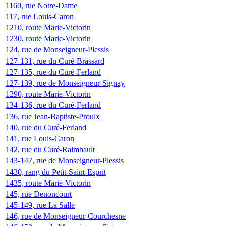
1160, rue Notre-Dame
117, rue Louis-Caron
1210, route Marie-Victorin
1230, route Marie-Victorin
124, rue de Monseigneur-Plessis
127-131, rue du Curé-Brassard
127-135, rue du Curé-Ferland
127-139, rue de Monseigneur-Signay
1290, route Marie-Victorin
134-136, rue du Curé-Ferland
136, rue Jean-Baptiste-Proulx
140, rue du Curé-Ferland
141, rue Louis-Caron
142, rue du Curé-Raimbault
143-147, rue de Monseigneur-Plessis
1430, rang du Petit-Saint-Esprit
1435, route Marie-Victorin
145, rue Denoncourt
145-149, rue La Salle
146, rue de Monseigneur-Courchesne