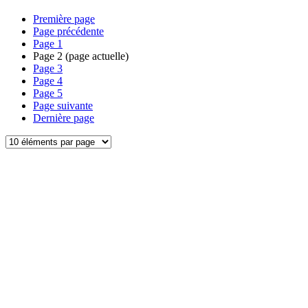
Première page
Page précédente
Page
1
Page
2
(page actuelle)
Page
3
Page
4
Page
5
Page suivante
Dernière page