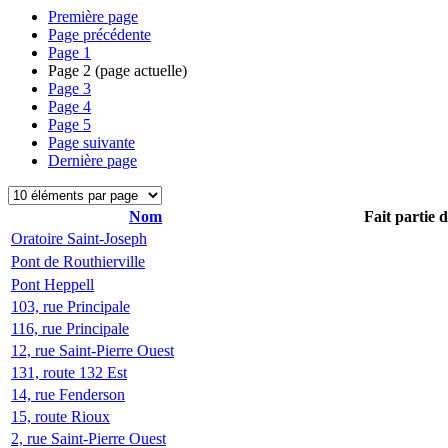
Première page
Page précédente
Page
1
Page
2
(page actuelle)
Page
3
Page
4
Page
5
Page suivante
Dernière page
Nom
Fait partie 
Oratoire Saint-Joseph
Pont de Routhierville
Pont Heppell
103, rue Principale
116, rue Principale
12, rue Saint-Pierre Ouest
131, route 132 Est
14, rue Fenderson
15, route Rioux
2, rue Saint-Pierre Ouest