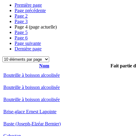
Première page
Page précédente
Page
2
Page
3
Page
4
(page actuelle)
Page
5
Page
6
Page suivante
Dernière page
Nom
Fait partie 
Bouteille à boisson alcoolisée
Bouteille à boisson alcoolisée
Bouteille à boisson alcoolisée
Brise-glace Ernest Lapointe
Buste (Joseph-Elzéar Bernier)
Cabestan