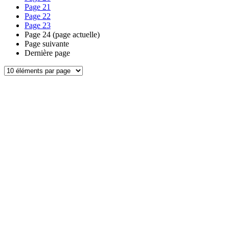
Page
21
Page
22
Page
23
Page
24
(page actuelle)
Page suivante
Dernière page