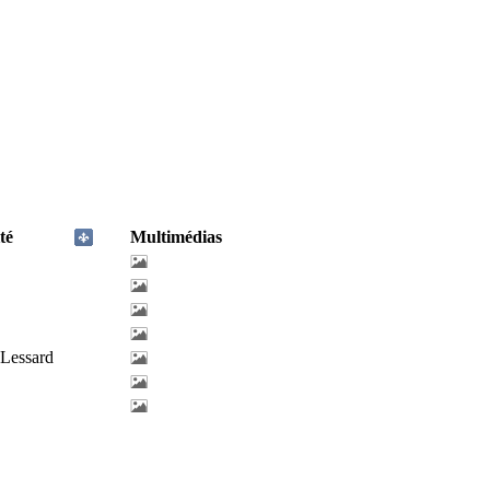
té
Multimédias
-Lessard