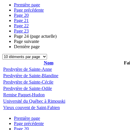
Première page
Page précédente
Page
20
Page
21
Page
22
Page
23
Page
24
(page actuelle)
Page suivante
Dernière page
Nom
Fai
Presbytère de Sainte-Anne
Presbytère de Sainte-Blandine
Presbytère de Sainte-Cécile
Presbytère de Sainte-Odile
Remise Paquet-Hudon
Université du Québec à Rimouski
Vieux couvent de Saint-Fabien
Première page
Page précédente
Page
20