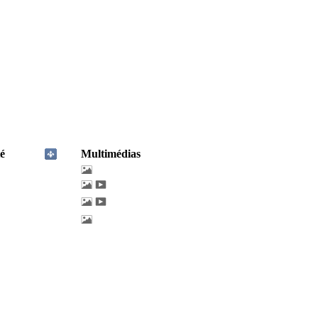
é
Multimédias