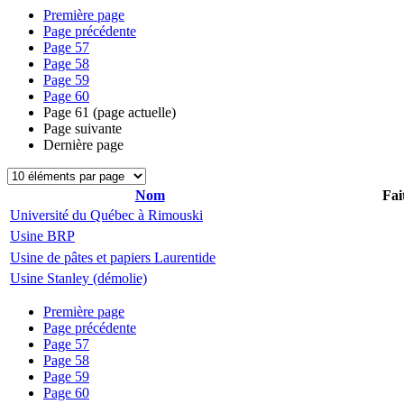
Première page
Page précédente
Page
57
Page
58
Page
59
Page
60
Page
61
(page actuelle)
Page suivante
Dernière page
Nom
Fai
Université du Québec à Rimouski
Usine BRP
Usine de pâtes et papiers Laurentide
Usine Stanley (démolie)
Première page
Page précédente
Page
57
Page
58
Page
59
Page
60