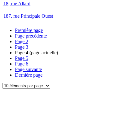
18, rue Allard
187, rue Principale Ouest
Première page
Page précédente
Page
2
Page
3
Page
4
(page actuelle)
Page
5
Page
6
Page suivante
Dernière page