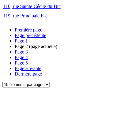
116, rue Sainte-Cécile-du-Bic
119, rue Principale Est
Première page
Page précédente
Page
1
Page
2
(page actuelle)
Page
3
Page
4
Page
5
Page suivante
Dernière page