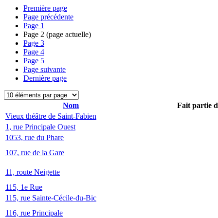
Première page
Page précédente
Page
1
Page
2
(page actuelle)
Page
3
Page
4
Page
5
Page suivante
Dernière page
Nom
Fait partie 
Vieux théâtre de Saint-Fabien
1, rue Principale Ouest
1053, rue du Phare
107, rue de la Gare
11, route Neigette
115, 1e Rue
115, rue Sainte-Cécile-du-Bic
116, rue Principale