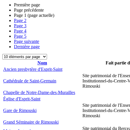
Première page
Page précédente
Page
1
(page actuelle)
Page
2
Page
3
Page
4
Page
5
Page suivante
Dernière page
Nom
Fait partie 
Ancien presbytère d'Esprit-Saint
Site patrimonial de l'Ens
Cathédrale de Saint-Germain
Institutionnel-du-Centre-V
Rimouski
Chapelle de Notre-Dame-des-Murailles
Église d'Esprit-Saint
Site patrimonial de l'Ens
Gare de Rimouski
Institutionnel-du-Centre-V
Rimouski
Grand Séminaire de Rimouski
Site patrimonial du Berce