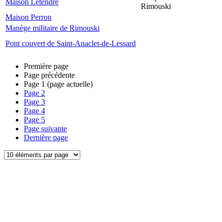
Maison Letendre
Rimouski
Maison Perron
Manège militaire de Rimouski
Pont couvert de Saint-Anaclet-de-Lessard
Première page
Page précédente
Page
1
(page actuelle)
Page
2
Page
3
Page
4
Page
5
Page suivante
Dernière page