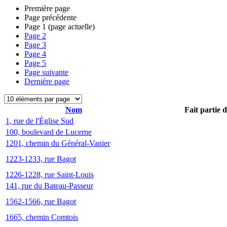
Première page
Page précédente
Page
1
(page actuelle)
Page
2
Page
3
Page
4
Page
5
Page suivante
Dernière page
Nom
Fait partie 
1, rue de l'Église Sud
100, boulevard de Lucerne
1201, chemin du Général-Vanier
1223-1233, rue Bagot
1226-1228, rue Saint-Louis
141, rue du Bateau-Passeur
1562-1566, rue Bagot
1665, chemin Comtois