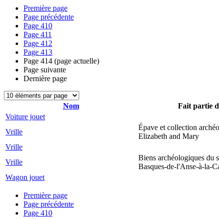
Première page
Page précédente
Page
410
Page
411
Page
412
Page
413
Page
414
(page actuelle)
Page suivante
Dernière page
Nom
Fait partie d
Voiture jouet
Épave et collection arché
Vrille
Elizabeth and Mary
Vrille
Biens archéologiques du s
Vrille
Basques-de-l'Anse-à-la-C
Wagon jouet
Première page
Page précédente
Page
410