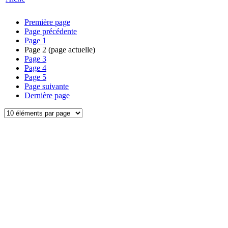
Première page
Page précédente
Page
1
Page
2
(page actuelle)
Page
3
Page
4
Page
5
Page suivante
Dernière page