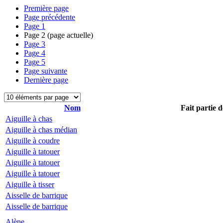
Première page
Page précédente
Page
1
Page
2
(page actuelle)
Page
3
Page
4
Page
5
Page suivante
Dernière page
Nom
Fait partie d
Aiguille à chas
Aiguille à chas médian
Aiguille à coudre
Aiguille à tatouer
Aiguille à tatouer
Aiguille à tatouer
Aiguille à tisser
Aisselle de barrique
Aisselle de barrique
Alène