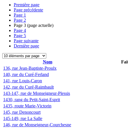
Première page
Page précédente
Page
1
Page
2
Page
3
(page actuelle)
Page
4
Page
5
Page suivante
Dernière page
Nom
Fai
136, rue Jean-Baptiste-Proulx
140, rue du Curé-Ferland
141, rue Louis-Caron
142, rue du Curé-Raimbault
143-147, rue de Monseigneur-Plessis
1430, rang du Petit-Saint-Esprit
1435, route Marie-Victorin
145, rue Denoncourt
145-149, rue La Salle
146, rue de Monseigneur-Courchesne