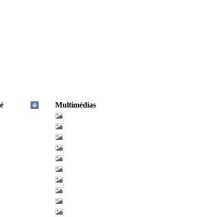
é
Multimédias