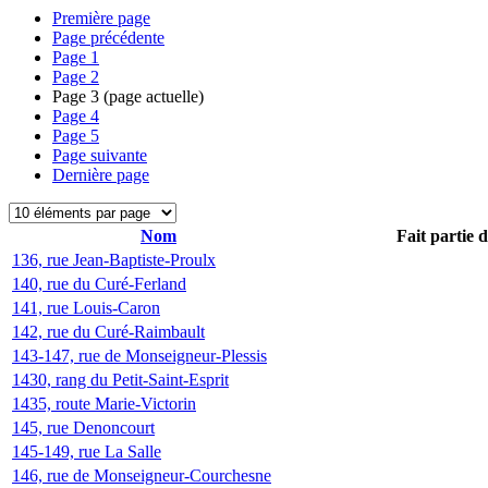
Première page
Page précédente
Page
1
Page
2
Page
3
(page actuelle)
Page
4
Page
5
Page suivante
Dernière page
Nom
Fait partie 
136, rue Jean-Baptiste-Proulx
140, rue du Curé-Ferland
141, rue Louis-Caron
142, rue du Curé-Raimbault
143-147, rue de Monseigneur-Plessis
1430, rang du Petit-Saint-Esprit
1435, route Marie-Victorin
145, rue Denoncourt
145-149, rue La Salle
146, rue de Monseigneur-Courchesne