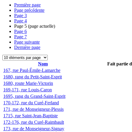
Première page
Page précédente
Page
3
Page
4
Page
5
(page actuelle)
Page
6
Page
7
Page suivante
Dernière page
Nom
Fait partie 
167, rue Paul-Émile-Lamarche
1680, rang du Petit-Saint-Esprit
1680, route Marie-Victorin
169-171, rue Louis-Caron
1695, rang du Grand-Saint-Esprit
170-172, rue du Curé-Ferland
171, rue de Monseigneur-Plessis
1715, rue Saint-Jean-Baptiste
172-176, rue du Curé-Raimbault
173, rue de Monseigneur-Signay