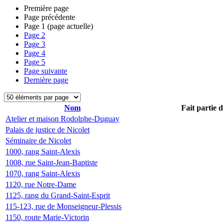
Première page
Page précédente
Page
1
(page actuelle)
Page
2
Page
3
Page
4
Page
5
Page suivante
Dernière page
Nom
Fait partie 
Atelier et maison Rodolphe-Duguay
Palais de justice de Nicolet
Séminaire de Nicolet
1000, rang Saint-Alexis
1008, rue Saint-Jean-Baptiste
1070, rang Saint-Alexis
1120, rue Notre-Dame
1125, rang du Grand-Saint-Esprit
115-123, rue de Monseigneur-Plessis
1150, route Marie-Victorin