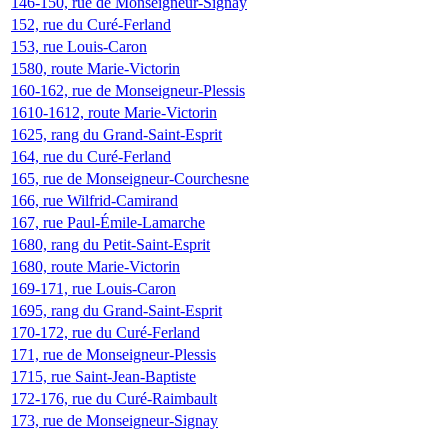
146-150, rue de Monseigneur-Signay
152, rue du Curé-Ferland
153, rue Louis-Caron
1580, route Marie-Victorin
160-162, rue de Monseigneur-Plessis
1610-1612, route Marie-Victorin
1625, rang du Grand-Saint-Esprit
164, rue du Curé-Ferland
165, rue de Monseigneur-Courchesne
166, rue Wilfrid-Camirand
167, rue Paul-Émile-Lamarche
1680, rang du Petit-Saint-Esprit
1680, route Marie-Victorin
169-171, rue Louis-Caron
1695, rang du Grand-Saint-Esprit
170-172, rue du Curé-Ferland
171, rue de Monseigneur-Plessis
1715, rue Saint-Jean-Baptiste
172-176, rue du Curé-Raimbault
173, rue de Monseigneur-Signay