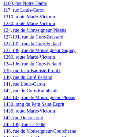
1160, rue Notre-Dame
117, rue Louis-Caron
1210, route Marie-Victorin
1230, route Marie-Victorin
124, rue de Monseigneur-Plessis
127-131, rue du Curé-Brassard
127-135, rue du Curé-Ferland
127-139, rue de Monseigneur-Signay
1290, route Marie-Victorin
134-136, rue du Curé-Ferland
136, rue Jean-Baptiste-Proulx
140, rue du Curé-Ferland
141, rue Louis-Caron
142, rue du Curé-Raimbault
143-147, rue de Monseigneur-Plessis
1430, rang du Petit-Saint-Esprit
1435, route Marie-Victorin
145, rue Denoncourt
145-149, rue La Salle
146, rue de Monseigneur-Courchesne