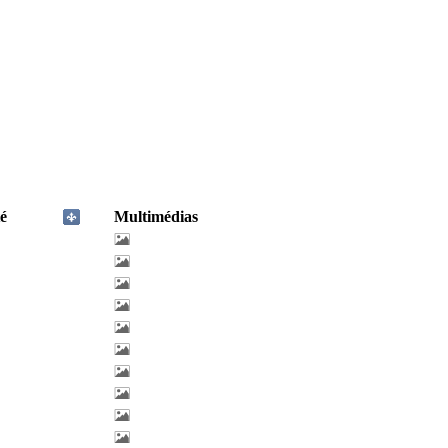
é
Multimédias