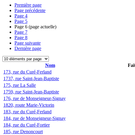
Première page
Page précédente
Page
4
Page
5
Page
6
(page actuelle)
Page
7
Page
8
Page suivante
Dernière page
Nom
Fai
173, rue du Curé-Ferland
1737, rue Saint-Jean-Baptiste
175, rue La Salle
1759, rue Saint-Jean-Baptiste
176, rue de Monseigneur-Signay
1820, route Marie-Victorin
183, rue du Curé-Ferland
184, rue de Monseigneur-Signay
184, rue du Curé-Fortier
185, rue Denoncourt