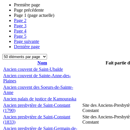
Première page
Page précédente
Page
1
(page actuelle)
Page
2
Page
3
Page
4
Page
5
Page suivante
Dernière page
Nom
Fait partie 
Ancien couvent de Saint-Ubalde
Ancien couvent de Sainte-Anne-des-
Plaines
Ancien couvent des Soeurs-de-Sainte-
Anne
Ancien palais de justice de Kamouraska
Ancien presbytère de Saint-Constant
Site des Anciens-Presbytè
(1790)
Constant
Ancien presbytère de Saint-Constant
Site des Anciens-Presbytè
(1833)
Constant
Ancien presbytère de Saint-Germain-de-