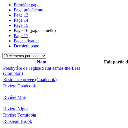
Première page
Page précédente
Page
13
Page
14
Page
15
Page
16
(page actuelle)
Page
17
Page suivante
Dernière page
Nom
Fait partie 
Presbytère de l'église Saint-James-the-Less
(Compton)
Résidence privée (Coaticook)
Rivière Coaticook
Rivière Moe
Rivière Niger
Rivière Tomifobia
Ruisseau Brook