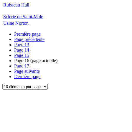
Ruisseau Hall
Scierie de Saint-Malo
Usine Norton
Première page
Page précédente
Page
13
Page
14
Page
15
Page
16
(page actuelle)
Page
17
Page suivante
Dernière page