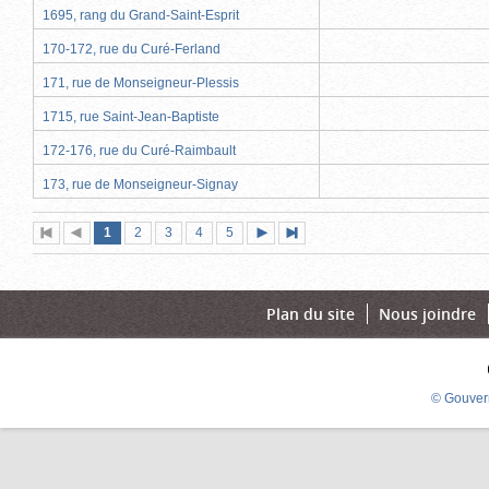
1695, rang du Grand-Saint-Esprit
170-172, rue du Curé-Ferland
171, rue de Monseigneur-Plessis
1715, rue Saint-Jean-Baptiste
172-176, rue du Curé-Raimbault
173, rue de Monseigneur-Signay
Page
(page
Page
Page
Page
Page
1
Première
2
Page
3
4
5
Page
Dernière
actuelle)
page
précédente
suivante
page
Plan du site
Nous joindre
© Gouver