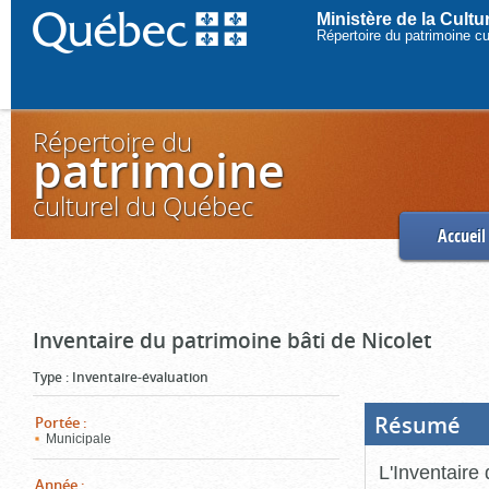
Ministère de la Cult
Répertoire du patrimoine c
Répertoire du
patrimoine
culturel du Québec
Accueil
Inventaire du patrimoine bâti de Nicolet
Type
:
Inventaire-évaluation
Résumé
(Boi
Portée
:
ouve
Municipale
cliq
pou
L'Inventaire 
ferm
Année
: