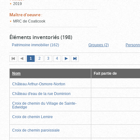
2019
Maître d'oeuvre
:
MRC de Coaticook
Éléments inventoriés (198)
Patrimoine immobilier (162)
Groupes (2)
Personn
Page
(page
Page
Page
Page
1
Première
2
Page
3
4
Page
Dernière
actuelle)
page
précédente
suivante
page
Nom
Fait partie de
Château Arthur-Osmore-Norton
Château d'eau de la rue Dominion
Croix de chemin du Village de Sainte-
Edwidge
Croix de chemin Lemire
Croix de chemin paroissiale