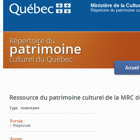
Ministère de la Cult
Répertoire du patrimoine c
Répertoire du
patrimoine
culturel du Québec
Accueil
Ressource du patrimoine culturel de la MRC d
Type
:
Inventaire
Portée
:
Régionale
Année
: