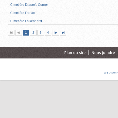
Cimetière Draper's Corner
Cimetière Fairfax
Cimetière Falkenhorst
Page
(page
Page
Page
Page
1
Première
2
Page
3
4
Page
Dernière
actuelle)
page
précédente
suivante
page
Plan du site
Nous joindre
© Gouver