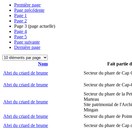
Première page
Page précédente
Page
1
Page
2
Page
3
(page actuelle)
Page
4
Page
5
Page suivante
Dernière page
Nom
Fait partie 
Abri du criard de brume
Secteur du phare de Cap
Abri du criard de brume
Secteur du phare de Cap-
Secteur du phare de la Peti
Marteau
Abri du criard de brume
Site patrimonial de l'Arch
Mingan
Abri du criard de brume
Secteur du phare de Point
Abri du criard de brume
Secteur du phare de Cap 