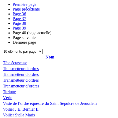
Première page
Page précédente
Page
36
Page
37
Page
38
Page
39
Page
40
(page actuelle)
Page suivante
Dernière page
Nom
Tête écraseuse
Transmetteur d'ordres
Transmetteur d'ordres
Transmetteur d'ordres
Transmetteur d’ordres
Turlutte
Vérin
Veste de l’ordre équestre du Saint-Sépulcre de Jérusalem
Voilier J.E. Bernier II
Voilier Stella Maris