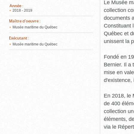
pou
Le Musée ma
ferm
Année
:
collection c
2018 - 2019
documents an
Maître d'oeuvre
:
Constituant 
Musée maritime du Québec
Québec et du
Exécutant
:
unissent la 
Musée maritime du Québec
Fondé en 19
Bernier. Il a
mise en vale
d'existence,
En 2018, le
de 400 éléme
collection u
éléments, de
via le Réper