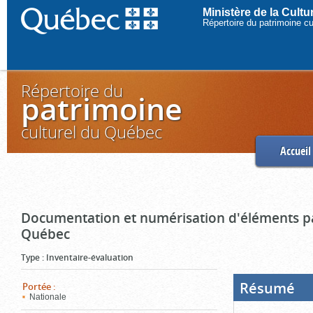
Ministère de la Cult
Répertoire du patrimoine c
Répertoire du
patrimoine
culturel du Québec
Accueil
Documentation et numérisation d'éléments pa
Québec
Type
:
Inventaire-évaluation
Résumé
(Boi
Portée
:
ouve
Nationale
cliq