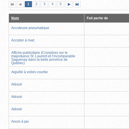
Page
(page
Page
Page
Page
Page
1
Première
2
Page
3
4
5
Page
Dernière
actuelle)
page
précédente
suivante
page
Nom
Fait partie de
Accoteuse pneumatique
Accotoir à rivet
Affiche publicitaire (Croisières sur le
majestueux St. Laurent et l’incomparable
Saguenay dans la belle province de
Québec)
Aiguille à voiles courbe
Alésoir
Alésoir
Alésoir
Ancre à jas