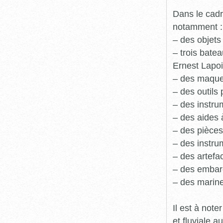
Dans le cadr
notamment :
– des objets
– trois batea
Ernest Lapoi
– des maque
– des outils 
– des instru
– des aides 
– des pièces
– des instru
– des artefa
– des embarc
– des marine
Il est à not
et fluviale 