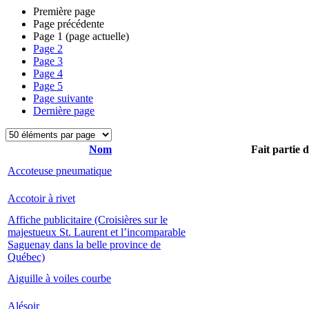
Première page
Page précédente
Page
1
(page actuelle)
Page
2
Page
3
Page
4
Page
5
Page suivante
Dernière page
Nom
Fait partie 
Accoteuse pneumatique
Accotoir à rivet
Affiche publicitaire (Croisières sur le
majestueux St. Laurent et l’incomparable
Saguenay dans la belle province de
Québec)
Aiguille à voiles courbe
Alésoir