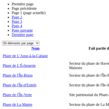
Première page
Page précédente
Page
1
(page actuelle)
Page
2
Page
3
Page
4
Page suivante
Dernière page
Nom
Fait partie 
Phare de L'Anse-à-la-Cabane
Secteur du phare de Havr
Phare de L'Échouerie
Maisons
Phare de l'Île-Brion
Secteur du phare de l'Île-
Phare de l'Île-d'Entrée
Secteur du phare de l'île 
Phare de l'Île-Verte
Site patrimonial du Phare-
Phare de La Martre
Secteur du phare de La M