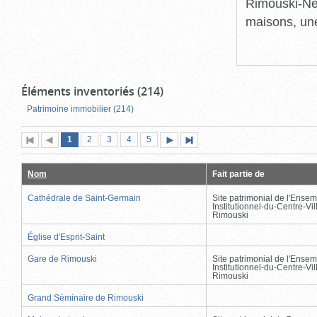
Rimouski-Nei
maisons, une
Éléments inventoriés (214)
Patrimoine immobilier (214)
Page
(page
Page
Page
Page
Page
1
Première
2
Page
3
4
5
Page
Dernière
actuelle)
page
précédente
suivante
page
Nom
Fait partie de
Cathédrale de Saint-Germain
Site patrimonial de l'Ensem
Institutionnel-du-Centre-Vil
Rimouski
Église d'Esprit-Saint
Gare de Rimouski
Site patrimonial de l'Ensem
Institutionnel-du-Centre-Vil
Rimouski
Grand Séminaire de Rimouski