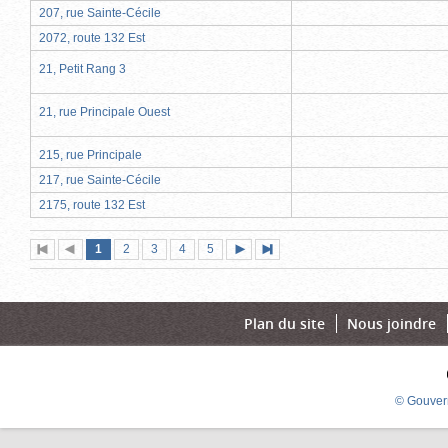
207, rue Sainte-Cécile
2072, route 132 Est
21, Petit Rang 3
21, rue Principale Ouest
215, rue Principale
217, rue Sainte-Cécile
2175, route 132 Est
Page
(page
Page
Page
Page
Page
1
Première
2
Page
3
4
5
Page
Dernière
actuelle)
page
précédente
suivante
page
Plan du site
Nous joindre
© Gouver