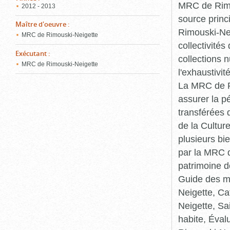
MRC de Rimou
2012 - 2013
source princ
Maître d'oeuvre
:
Rimouski-Nei
MRC de Rimouski-Neigette
collectivité
Exécutant
:
collections 
MRC de Rimouski-Neigette
l'exhaustivit
La MRC de Ri
assurer la p
transférées 
de la Cultur
plusieurs bi
par la MRC d
patrimoine d
Guide des ma
Neigette, C
Neigette, Sa
habite, Éval