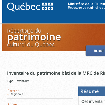
Ministère de la Cult
Répertoire du patrimoine c
Répertoire du
patrimoine
culturel du Québec
Accueil
Inventaire du patrimoine bâti de la MRC de R
Type
:
Inventaire
Résumé
(Boi
Portée
:
ouve
Régionale
cliq
pou
Cet inventai
ferm
Année
: