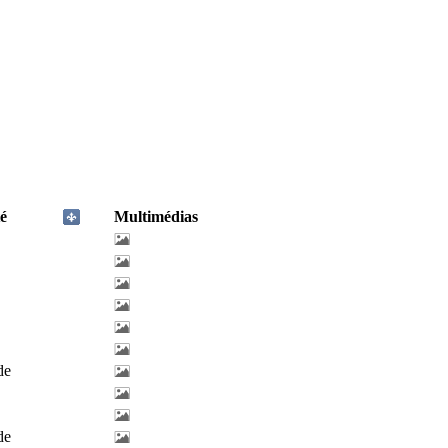
é
Multimédias
de
de