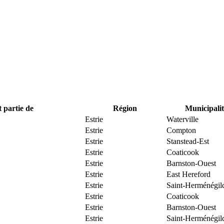
t partie de
Région
Municipalit
Estrie
Waterville
Estrie
Compton
Estrie
Stanstead-Est
Estrie
Coaticook
Estrie
Barnston-Ouest
Estrie
East Hereford
Estrie
Saint-Herménégil
Estrie
Coaticook
Estrie
Barnston-Ouest
Estrie
Saint-Herménégil