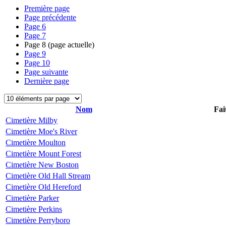
Première page
Page précédente
Page
6
Page
7
Page
8
(page actuelle)
Page
9
Page
10
Page suivante
Dernière page
Nom
Fai
Cimetière Milby
Cimetière Moe's River
Cimetière Moulton
Cimetière Mount Forest
Cimetière New Boston
Cimetière Old Hall Stream
Cimetière Old Hereford
Cimetière Parker
Cimetière Perkins
Cimetière Perryboro