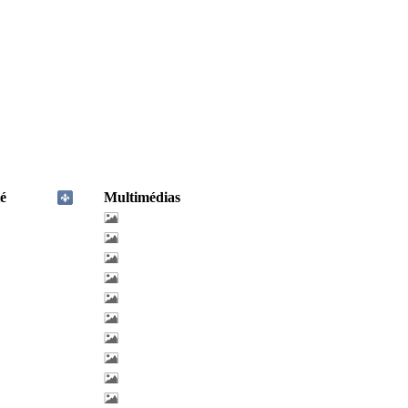
é
Multimédias