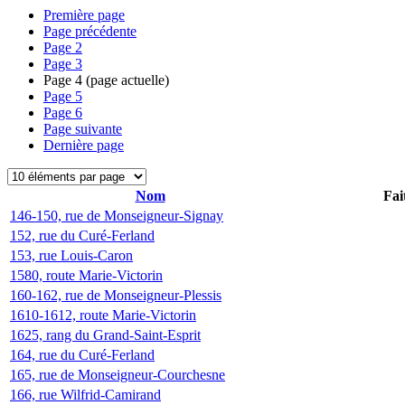
Première page
Page précédente
Page
2
Page
3
Page
4
(page actuelle)
Page
5
Page
6
Page suivante
Dernière page
Nom
Fai
146-150, rue de Monseigneur-Signay
152, rue du Curé-Ferland
153, rue Louis-Caron
1580, route Marie-Victorin
160-162, rue de Monseigneur-Plessis
1610-1612, route Marie-Victorin
1625, rang du Grand-Saint-Esprit
164, rue du Curé-Ferland
165, rue de Monseigneur-Courchesne
166, rue Wilfrid-Camirand