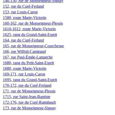
146-150, rue de Monseigneur-Signay
152, rue du Curé-Ferland
153, rue Louis-Caron
1580, route Marie-Victorin
160-162, rue de Monseigneur-Plessis
1610-1612, route Marie-Victorin
1625, rang du Grand-Saint-Esprit
164, rue du Curé-Ferland
165, rue de Monseigneur-Courchesne
166, rue Wilfrid-Camirand
167, rue Paul-Émile-Lamarche
1680, rang du Petit-Saint-Esprit
1680, route Marie-Victorin
169-171, rue Louis-Caron
1695, rang du Grand-Saint-Esprit
170-172, rue du Curé-Ferland
171, rue de Monseigneur-Plessis
1715, rue Saint-Jean-Baptiste
172-176, rue du Curé-Raimbault
173, rue de Monseigneur-Signay