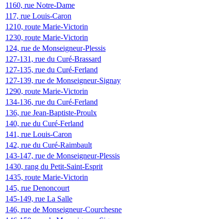
1160, rue Notre-Dame
117, rue Louis-Caron
1210, route Marie-Victorin
1230, route Marie-Victorin
124, rue de Monseigneur-Plessis
127-131, rue du Curé-Brassard
127-135, rue du Curé-Ferland
127-139, rue de Monseigneur-Signay
1290, route Marie-Victorin
134-136, rue du Curé-Ferland
136, rue Jean-Baptiste-Proulx
140, rue du Curé-Ferland
141, rue Louis-Caron
142, rue du Curé-Raimbault
143-147, rue de Monseigneur-Plessis
1430, rang du Petit-Saint-Esprit
1435, route Marie-Victorin
145, rue Denoncourt
145-149, rue La Salle
146, rue de Monseigneur-Courchesne