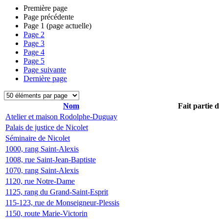
Première page
Page précédente
Page
1
(page actuelle)
Page
2
Page
3
Page
4
Page
5
Page suivante
Dernière page
Nom
Fait partie 
Atelier et maison Rodolphe-Duguay
Palais de justice de Nicolet
Séminaire de Nicolet
1000, rang Saint-Alexis
1008, rue Saint-Jean-Baptiste
1070, rang Saint-Alexis
1120, rue Notre-Dame
1125, rang du Grand-Saint-Esprit
115-123, rue de Monseigneur-Plessis
1150, route Marie-Victorin