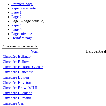
Première page
Page précédente
Page
1
Page
2
Page
3
(page actuelle)
Page
4
Page
5
Page suivante
Dernière page
Nom
Fait partie 
Cimetière Belknap
Cimetière Bellows
Cimetière Bickford Corner
Cimetière Blanchard
Cimetière Bowen
Cimetière Boynton
Cimetière Brown's Hill
Cimetière Buckland
Cimetière Burbank
Cimetière Carr