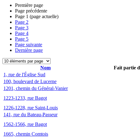
Première page
Page précédente
Page
1
(page actuelle)
Page
2
Page
3
Page
4
Page
5
Page suivante
Dernière page
Nom
Fait partie 
1, rue de l'Église Sud
100, boulevard de Lucerne
1201, chemin du Général-Vanier
1223-1233, rue Bagot
1226-1228, rue Saint-Louis
141, rue du Bateau-Passeur
1562-1566, rue Bagot
1665, chemin Comtois