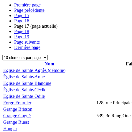
Première page
Page précédente
Page
15
Page
16
Page
17
(page actuelle)
Page
18
Page
19
Page suivante
Dernière page
Nom
Fai
Église de Sainte-Agnès (démolie)
Église de Sainte-Anne
Église de Sainte-Blandine
Église de Sainte-Cécile
Église de Sainte-Odile
Forge Fournier
128, rue Principale
Grange Brisson
Grange Gagné
539, 3e Rang Oues
Grange Ruest
Hangar