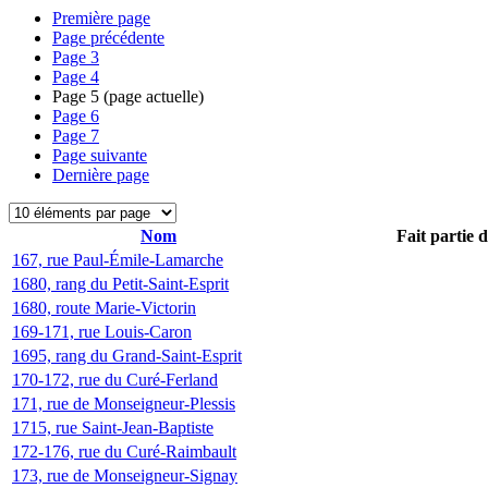
Première page
Page précédente
Page
3
Page
4
Page
5
(page actuelle)
Page
6
Page
7
Page suivante
Dernière page
Nom
Fait partie 
167, rue Paul-Émile-Lamarche
1680, rang du Petit-Saint-Esprit
1680, route Marie-Victorin
169-171, rue Louis-Caron
1695, rang du Grand-Saint-Esprit
170-172, rue du Curé-Ferland
171, rue de Monseigneur-Plessis
1715, rue Saint-Jean-Baptiste
172-176, rue du Curé-Raimbault
173, rue de Monseigneur-Signay