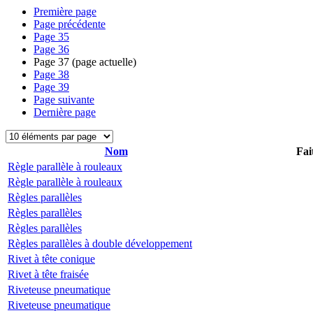
Première page
Page précédente
Page
35
Page
36
Page
37
(page actuelle)
Page
38
Page
39
Page suivante
Dernière page
Nom
Fai
Règle parallèle à rouleaux
Règle parallèle à rouleaux
Règles parallèles
Règles parallèles
Règles parallèles
Règles parallèles à double développement
Rivet à tête conique
Rivet à tête fraisée
Riveteuse pneumatique
Riveteuse pneumatique