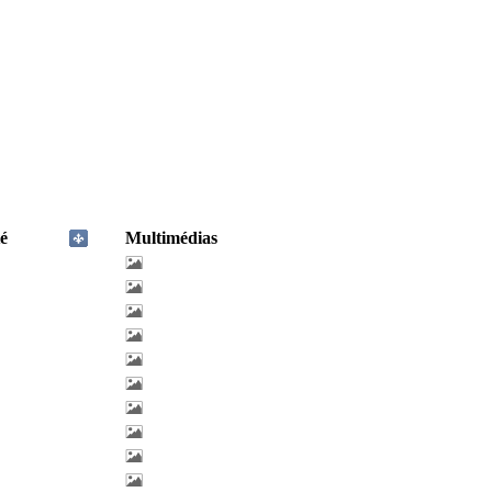
é
Multimédias