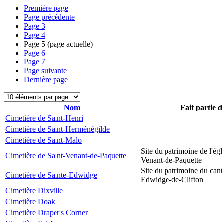
Première page
Page précédente
Page
3
Page
4
Page
5
(page actuelle)
Page
6
Page
7
Page suivante
Dernière page
Nom
Fait partie 
Cimetière de Saint-Henri
Cimetière de Saint-Herménégilde
Cimetière de Saint-Malo
Site du patrimoine de l'égl
Cimetière de Saint-Venant-de-Paquette
Venant-de-Paquette
Site du patrimoine du can
Cimetière de Sainte-Edwidge
Edwidge-de-Clifton
Cimetière Dixville
Cimetière Doak
Cimetière Draper's Corner