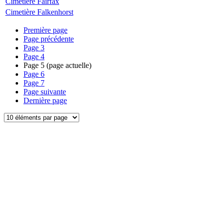
Cimetière Fairfax
Cimetière Falkenhorst
Première page
Page précédente
Page
3
Page
4
Page
5
(page actuelle)
Page
6
Page
7
Page suivante
Dernière page