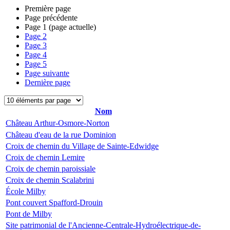
Première page
Page précédente
Page
1
(page actuelle)
Page
2
Page
3
Page
4
Page
5
Page suivante
Dernière page
Nom
Château Arthur-Osmore-Norton
Château d'eau de la rue Dominion
Croix de chemin du Village de Sainte-Edwidge
Croix de chemin Lemire
Croix de chemin paroissiale
Croix de chemin Scalabrini
École Milby
Pont couvert Spafford-Drouin
Pont de Milby
Site patrimonial de l'Ancienne-Centrale-Hydroélectrique-de-