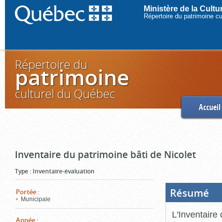
Ministère de la Cult
Répertoire du patrimoine c
Répertoire du
patrimoine
culturel du Québec
Accueil
Inventaire du patrimoine bâti de Nicolet
Type
:
Inventaire-évaluation
Résumé
(Boi
Portée
:
ouve
Municipale
cliq
pou
L'Inventaire 
ferm
Année
: