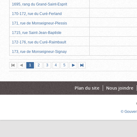
1695, rang du Grand-Saint-Esprit
170-172, rue du Curé-Ferland
171, rue de Monseigneur-Plessis
1715, rue Saint-Jean-Baptiste
172-176, rue du Curé-Raimbault
173, rue de Monseigneur-Signay
Page
(page
Page
Page
Page
Page
1
Première
2
Page
3
4
5
Page
Dernière
actuelle)
page
précédente
suivante
page
Plan du site
Nous joindre
© Gouver