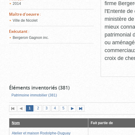
firme Berger
2014
l'Entente de 
Maître d'oeuvre
:
ministère de
Ville de Nicolet
mieux connaît
Exécutant
:
patrimonial d
Bergeron Gagnon inc.
ou aménagés 
commerciaux, 
croix de che
Éléments inventoriés (381)
Patrimoine immobilier (381)
Page
(page
Page
Page
Page
Page
1
Première
2
Page
3
4
5
Page
Dernière
actuelle)
page
précédente
suivante
page
Nom
Fait partie de
Atelier et maison Rodolphe-Duguay